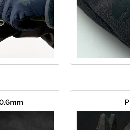
 0.6mm
P