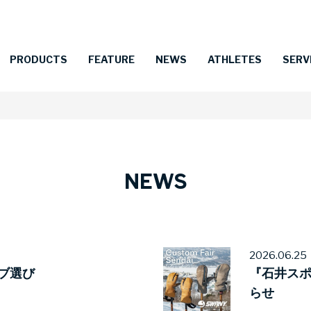
PRODUCTS
FEATURE
NEWS
ATHLETES
SERV
NEWS
2026.06.25
ブ選び
『石井ス
らせ