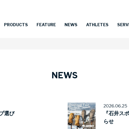
PRODUCTS
FEATURE
NEWS
ATHLETES
SERV
NEWS
2026.06.25
ブ選び
『石井ス
らせ