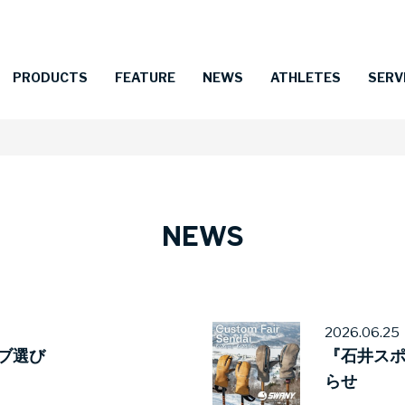
PRODUCTS
FEATURE
NEWS
ATHLETES
SERV
NEWS
2026.06.25
ブ選び
『石井ス
らせ